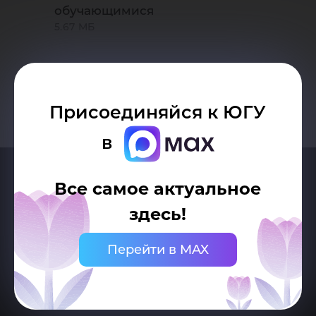
обучающимися
5.67 МБ
Присоединяйся к ЮГУ
в
Все самое актуальное
здесь!
Перейти в MAX
Делитесь новостями об университете с хештегом #ЮГУ