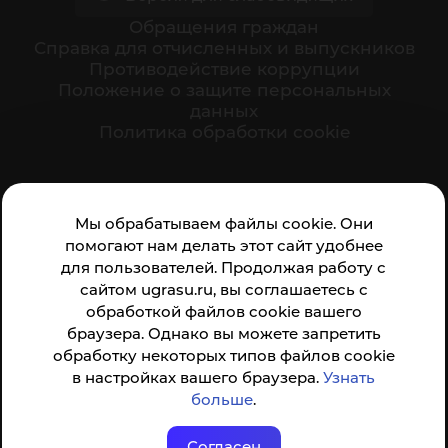
Обращения граждан
Cправка для отчисленных и выпускников
Противодействие коррупции
Положение о защите персональных
данных
Политика обработки cookie
Ваше мнение формирует официальный рейтинг
Мы обрабатываем файлы cookie. Они
организации:
помогают нам делать этот сайт удобнее
для пользователей. Продолжая работу с
сайтом ugrasu.ru, вы соглашаетесь с
обработкой файлов cookie вашего
браузера. Однако вы можете запретить
обработку некоторых типов файлов cookie
Анкета доступна по QR-коду, а так же по прямой
в настройках вашего браузера.
Узнать
ссылке
больше
.
Согласен