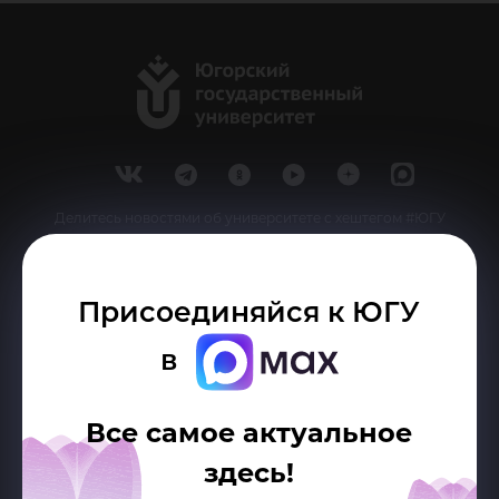
Делитесь новостями об университете с хештегом #ЮГУ
Сведения об образовательной организации
Присоединяйся к ЮГУ
г. Ханты-Мансийск, ул. Чехова, 16
в
Канцелярия: тел.: +7 (3467) 377-000
e-mail:
ugrasu@ugrasu.ru
Все самое актуальное
Министерство науки и высшего образования
здесь!
Российской Федерации