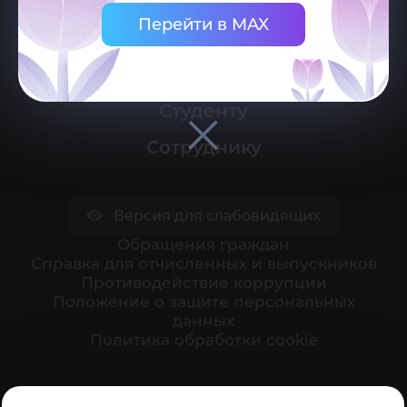
Перейти в MAX
Университет
Поступающему
Студенту
Сотруднику
Версия для слабовидящих
Обращения граждан
Cправка для отчисленных и выпускников
Противодействие коррупции
Положение о защите персональных
данных
Политика обработки cookie
Ваше мнение формирует официальный рейтинг