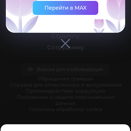
Перейти в MAX
Университет
Поступающему
Студенту
Сотруднику
Версия для слабовидящих
Обращения граждан
Cправка для отчисленных и выпускников
Противодействие коррупции
Положение о защите персональных
данных
Политика обработки cookie
Ваше мнение формирует официальный рейтинг