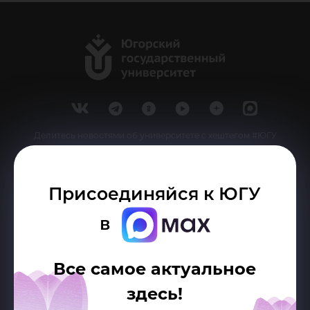
Делитесь новостями об университете с хештегом #ЮГУ
Сведения об образовательной организации
Присоединяйся к ЮГУ
г. Ханты-Мансийск, ул. Чехова, 16
в
Канцелярия: тел.: +7 (3467) 377-000
e-mail:
ugrasu@ugrasu.ru
Все самое актуальное
Министерство науки и высшего образования
здесь!
Российской Федерации