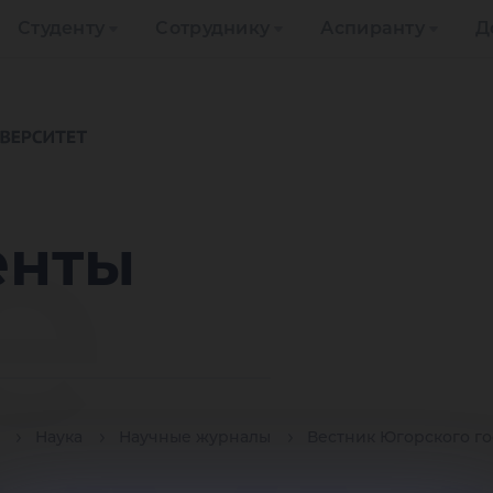
Студенту
Сотруднику
Аспиранту
Д
е
енты
Наука
Научные журналы
Вестник Югорского г