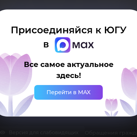
ку
Присоединяйся к ЮГУ
в
Все самое актуальное
здесь!
 Ханты-Мансийск, ул. Чехова, 16
нцелярия: тел.: +7 (3467) 377-000
mail:
ugrasu@ugrasu.ru
Перейти в MAX
ниверситет
Поступающему
Обращения гражд
Версия для слабовидящих