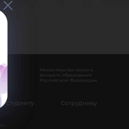
мен
Министерство науки и
высшего образования
Российской Федерации
Студенту
Сотруднику
ан