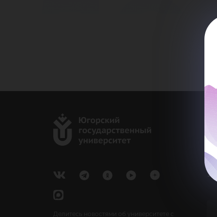
до
г.
Ка
e-
У
Делитесь новостями об университете с