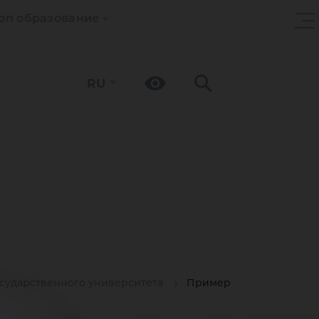
оп образование
RU
осударственного университета
Пример