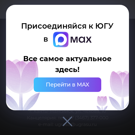
Присоединяйся к ЮГУ
в
Все самое актуальное
здесь!
Делитесь новостями об университете с хештегом #ЮГУ
Перейти в MAX
Сведения об образовательной организации
г. Ханты-Мансийск, ул. Чехова, 16
Канцелярия: тел.: +7 (3467) 377-000
e-mail:
ugrasu@ugrasu.ru