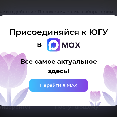
ку
едении в действие Положения о лин-лаборатории
Присоединяйся к ЮГУ
в
Все самое актуальное
здесь!
 Ханты-Мансийск, ул. Чехова, 16
нцелярия: тел.: +7 (3467) 377-000
Перейти в MAX
mail:
ugrasu@ugrasu.ru
ниверситет
Поступающему