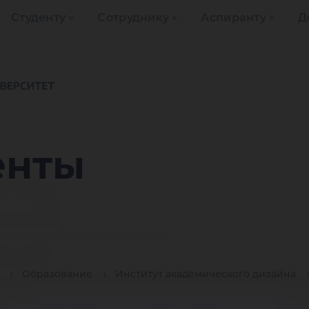
Студенту
Сотруднику
Аспиранту
Д
е
енты
Образование
Институт академического дизайна