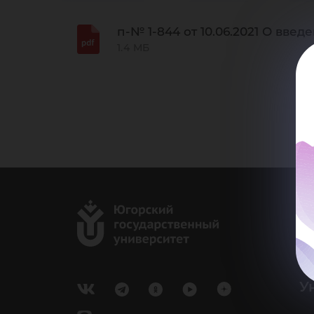
до
п-№ 1-844 от 10.06.2021 О вв
1.4 МБ
г.
Ка
e-
У