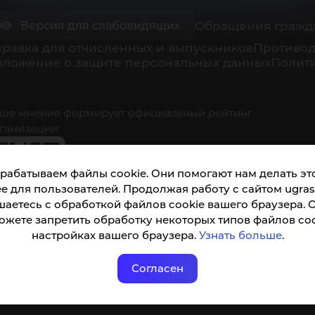
Обращения гражд
Версия для слабовидящих
равка для отчисленных и выпускников
Противод
оложение о защите персональных данных
Полити
ше мнение формирует официальный рейтинг
ганизации:
рабатываем файлы cookie. Они помогают нам делать это
е для пользователей. Продолжая работу с сайтом ugrasu
шаетесь с обработкой файлов cookie вашего браузера. 
ожете запретить обработку некоторых типов файлов coo
кета доступна по QR-коду, а так же по прямой
настройках вашего браузера.
Узнать больше
.
ылке
Согласен