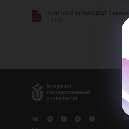
до
п-№ 1-843 от 10.06.2021 О вв
1.4 МБ
г.
Ка
e-
У