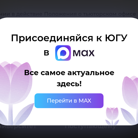
ку
едении в действие Положения о тьюторском офисе
Присоединяйся к ЮГУ
в
Все самое актуальное
здесь!
 Ханты-Мансийск, ул. Чехова, 16
нцелярия: тел.: +7 (3467) 377-000
Перейти в MAX
mail:
ugrasu@ugrasu.ru
ниверситет
Поступающему