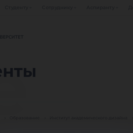
Студенту
Сотруднику
Аспиранту
Д
е
енты
Образование
Институт академического дизайна