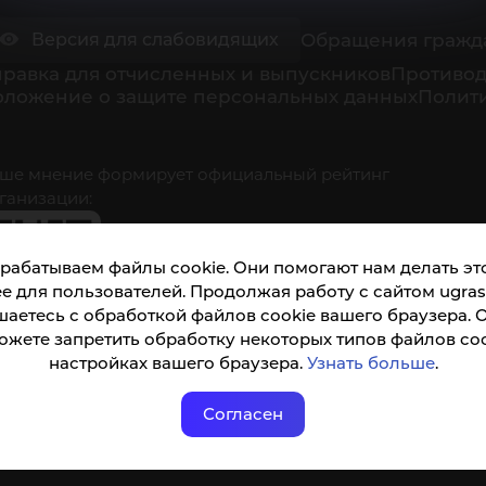
Обращения гражд
Версия для слабовидящих
равка для отчисленных и выпускников
Противод
оложение о защите персональных данных
Полити
ше мнение формирует официальный рейтинг
ганизации:
рабатываем файлы cookie. Они помогают нам делать это
е для пользователей. Продолжая работу с сайтом ugrasu
шаетесь с обработкой файлов cookie вашего браузера. 
ожете запретить обработку некоторых типов файлов coo
кета доступна по QR-коду, а так же по прямой
настройках вашего браузера.
Узнать больше
.
ылке
Согласен