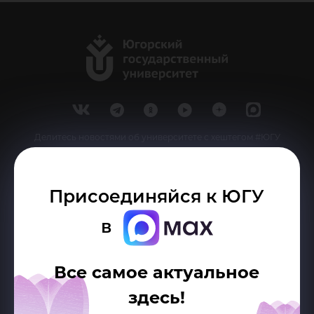
Делитесь новостями об университете с хештегом #ЮГУ
Сведения об образовательной организации
Присоединяйся к ЮГУ
г. Ханты-Мансийск, ул. Чехова, 16
в
Канцелярия: тел.: +7 (3467) 377-000
e-mail:
ugrasu@ugrasu.ru
Все самое актуальное
Министерство науки и высшего образования
здесь!
Российской Федерации