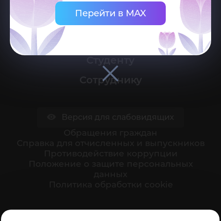
Перейти в MAX
Университет
Поступающему
Студенту
Сотруднику
Версия для слабовидящих
Обращения граждан
Cправка для отчисленных и выпускников
Противодействие коррупции
Положение о защите персональных
данных
Политика обработки cookie
Ваше мнение формирует официальный рейтинг