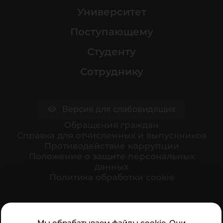
Университет
Поступающему
Студенту
Сотруднику
Версия для слабовидящих
Обращения граждан
Cправка для отчисленных и выпускников
Противодействие коррупции
Положение о защите персональных
данных
Политика обработки cookie
Ваше мнение формирует официальный рейтинг
Мы обрабатываем файлы cookie. Они