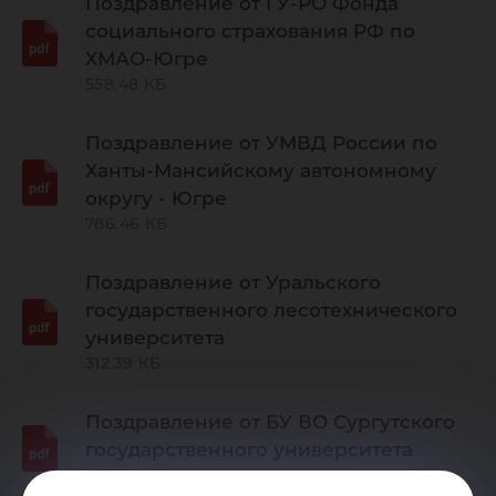
Поздравление от ГУ-РО Фонда
социального страхования РФ по
ХМАО-Югре
558.48 КБ
Поздравление от УМВД России по
Ханты-Мансийскому автономному
округу - Югре
786.46 КБ
Поздравление от Уральского
государственного лесотехнического
университета
312.39 КБ
Поздравление от БУ ВО Сургутского
государственного университета
467.89 КБ