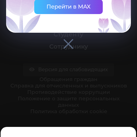
Перейти в MAX
Университет
Поступающему
Студенту
Сотруднику
Версия для слабовидящих
Обращения граждан
Cправка для отчисленных и выпускников
Противодействие коррупции
Положение о защите персональных
данных
Политика обработки cookie
Ваше мнение формирует официальный рейтинг