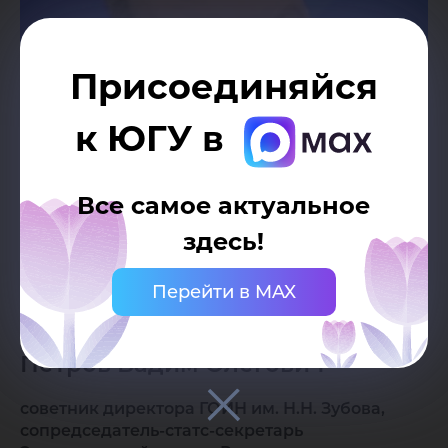
Присоединяйся
к ЮГУ в
Все самое актуальное
здесь!
Перейти в MAX
Онлайн-участие
Петров Вадим Олегович
советник директора ГОИН им. Н.Н. Зубова,
сопредседатель-статс-секретарь