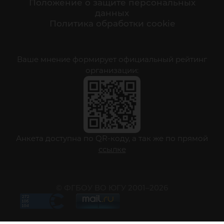
Положение о защите персональных
данных
Политика обработки cookie
Ваше мнение формирует официальный рейтинг
организации:
Анкета доступна по QR-коду, а так же по прямой
ссылке
© ФГБОУ ВО ЮГУ 2001–2026