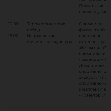
Политехничес
школе и униве
10.00
Территория твоих
Олимпиада по
–
побед
физической ку
16.00
Направление:
спортивно-
Физическая культура
интеллектуаль
«В чем сила?», 
олимпийским
чемпионом Ев
Дементьевым 
спортивного ус
экскурсия по
спортивному
комплексу, во
«Траектория З