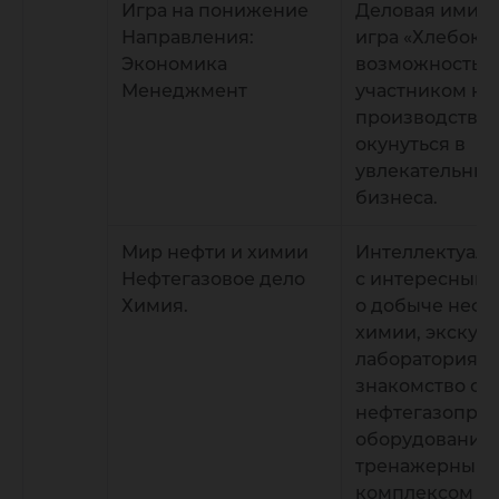
Игра на понижение
Деловая имит
Направления:
игра «Хлебоко
Экономика
возможность с
Менеджмент
участником на
производства 
окунуться в
увлекательны
бизнеса.
Мир нефти и химии
Интеллектуаль
Нефтегазовое дело
с интересными
Химия.
о добыче нефт
химии, экскур
лабораториям 
знакомство с
нефтегазопро
оборудование
тренажерным
комплексом о