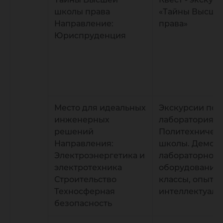
школы права
«Тайны Высше
Направление:
права»
Юриспруденция
Место для идеальных
Экскурсии по
инженерных
лабораториям
решений
Политехничес
Направления:
школы. Демон
Электроэнергетика и
лабораторного
электротехника
оборудования.
Строительство
классы, опыты,
Техносферная
интеллектуаль
безопасность