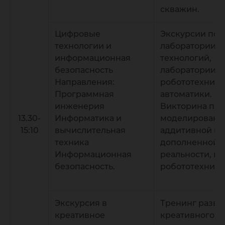
скважин.
Цифровые
Экскурсии по
технологии и
лаборатории 
информационная
технологий,
безопасность
лаборатории
Направления:
робототехники
Программная
автоматики.
инженерия
Викторина по 
13.30-
Информатика и
моделировани
15:10
вычислительная
аддитивной и
техника
дополненной
Информационная
реальности, кв
безопасность.
робототехнике
Экскурсия в
Тренинг разви
креативное
креативного 