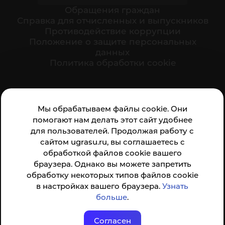
Обращения граждан
Cправка для отчисленных и выпускников
Противодействие коррупции
Положение о защите персональных
данных
Политика обработки cookie
Ваше мнение формирует официальный рейтинг
Мы обрабатываем файлы cookie. Они
организации:
помогают нам делать этот сайт удобнее
для пользователей. Продолжая работу с
сайтом ugrasu.ru, вы соглашаетесь с
обработкой файлов cookie вашего
браузера. Однако вы можете запретить
обработку некоторых типов файлов cookie
Анкета доступна по QR-коду, а так же по прямой
в настройках вашего браузера.
Узнать
ссылке
больше
.
Согласен