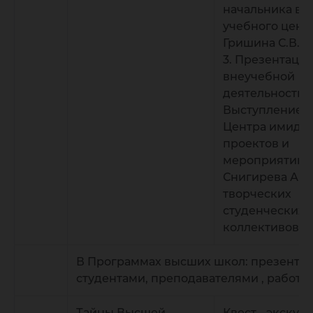
начальника во
учебного цент
Гришина С.В.
3. Презентаци
внеучебной
деятельности.
Выступление 
Центра имидж
проектов и
мероприятий
Снигирева А.С.
творческих
студенческих
коллективов.
В Программах высших школ: презентац
студентами, преподавателями , работод
Тайны Высшей
Квест - экскур