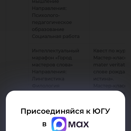
мышление
Направления:
Психолого-
педагогическое
образование
Социальная работа
Интеллектуальный
Квест по журн
марафон «Город
Мастер-класс 
мастеров слова»
mater veritatis 
Направления:
слове рождает
Лингвистика
истина».
Филология
Мастер-класс 
Журналистика
стажировка».
Присоединяйся к ЮГУ
Лабораторный
Экскурсии в у
в
экотур
исследователь