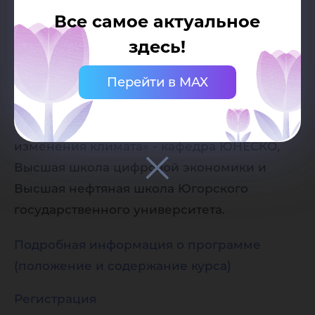
вознаграждения от организаторов.
Все самое актуальное
Организаторы программы: Зеленая
здесь!
лаборатория Центра образовательного
Перейти в MAX
инжиниринга, Карбон дата-центр Научно-
образовательного центра «Динамика
окружающей среды и глобальные
изменения климата» - кафедра ЮНЕСКО,
Высшая школа цифровой экономики и
Высшая нефтяная школа Югорского
государственного университета.
Подробная информация о программе
(положение и содержание курса)
Регистрация