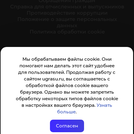
Обращения граждан
Cправка для отчисленных и выпускников
Противодействие коррупции
Положение о защите персональных
данных
Политика обработки cookie
Ваше мнение формирует официальный рейтинг
Мы обрабатываем файлы cookie. Они
организации:
помогают нам делать этот сайт удобнее
для пользователей. Продолжая работу с
сайтом ugrasu.ru, вы соглашаетесь с
обработкой файлов cookie вашего
браузера. Однако вы можете запретить
обработку некоторых типов файлов cookie
Анкета доступна по QR-коду, а так же по прямой
в настройках вашего браузера.
Узнать
ссылке
больше
.
Согласен
© ФГБОУ ВО ЮГУ 2001–2026