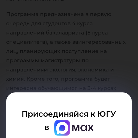
Программа предназначена в первую
очередь для студентов 4 курса
направлений бакалавриата (5 курса
специалитета), а также заинтересованных
лиц, планирующих поступление на
программы магистратуры по
направлениям экология, экономика и
химия. Кроме того, программа будет
интересна обучающимся на 3-4 курсах
уровня СПО, на 1-3 курсах ВО (без привязки
к направлениям подготовки).
Присоединяйся к ЮГУ
По итогам освоения программы –
в
электронный сертификат и «практичные»