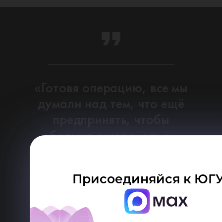
«Готовя операцию, все мы
думали над тем, что ещё
предпринять, чтобы
больше ошеломить и
подавить противника. Так
родилась идея ночной
Присоединяйся к ЮГУ
атаки с применением
прожекторов. Решено было
обрушить наш удар за два