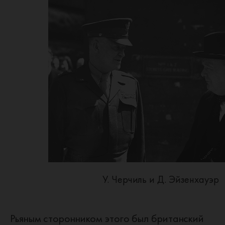
У. Черчиль и Д. Эйзенхауэр
Рьяным сторонником этого был британский