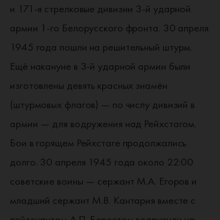
и 171-я стрелковые дивизии 3-й ударной
армии 1-го Белорусского фронта. 30 апреля
1945 года пошли на решительный штурм.
Ещё накануне в 3-й ударной армии были
изготовлены девять красных знамён
(штурмовых флагов) — по числу дивизий в
армии — для водружения над Рейхстагом.
Бои в горящем Рейхстаге продолжались
долго. 30 апреля 1945 года около 22:00
советские воины — сержант М.А. Егоров и
младший сержант М.В. Кантария вместе с
лейтенантом А.П. Берестом водрузили на