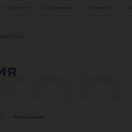
Студенту
Сотруднику
Аспиранту
Д
тор
ия
ды
Новый раздел