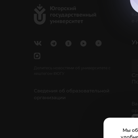
г.
Ка
e-
У
Делитесь новостями об университете с
хештегом #ЮГУ
Cп
П
Сведения об образовательной
организации
Ва
ор
Мы об
удобне