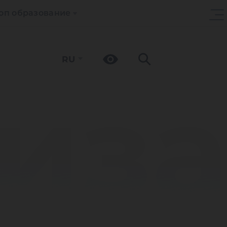
оп образование
RU
из