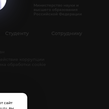
Министерство науки и
высшего образования
Российской Федерации
Студенту
Сотруднику
ан
ействие коррупции
ка обработки cookie
т сайт
.ru, вы