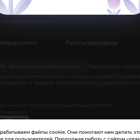
 Ханты-Мансийск, ул. Чехова, 16
нцелярия: тел.: +7 (3467) 377-000
mail:
ugrasu@ugrasu.ru
ниверситет
Поступающему
Обращения гражд
Версия для слабовидящих
равка для отчисленных и выпускников
Противод
оложение о защите персональных данных
Полити
ше мнение формирует официальный рейтинг
ганизации:
рабатываем файлы cookie. Они помогают нам делать это
е для пользователей. Продолжая работу с сайтом ugrasu