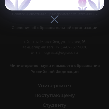
Делитесь новостями об университете с хештегом #ЮГУ
Сведения об образовательной организации
г. Ханты-Мансийск, ул. Чехова, 16
Канцелярия: тел.: +7 (3467) 377-000
e-mail:
ugrasu@ugrasu.ru
Министерство науки и высшего образования
Российской Федерации
Университет
Поступающему
Студенту