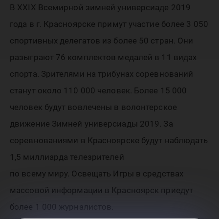
В XXIX Всемирной зимней универсиаде 2019
года в г. Красноярске примут участие более 3 050
спортивных делегатов из более 50 стран. Они
разыграют 76 комплектов медалей в 11 видах
спорта. Зрителями на трибунах соревнований
станут около 110 000 человек. Более 15 000
человек будут вовлечены в волонтерское
движение Зимней универсиады 2019. За
соревнованиями в Красноярске будут наблюдать
1,5 миллиарда телезрителей
по всему миру. Освещать Игры в средствах
массовой информации в Красноярск приедут
более 1 000 журналистов.