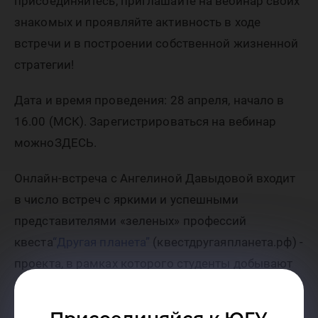
присоединяйтесь, приглашайте на вебинар своих
знакомых и проявляйте активность в ходе
встречи и в построении собственной жизненной
стратегии!
Дата и время проведения: 28 апреля, начало в
16.00 (МСК). Зарегистрироваться на вебинар
можноЗДЕСЬ.
Онлайн-встреча с Ангелиной Давыдовой входит
в число встреч с яркими и успешными
представителями «зеленых» профессий
квеста
“Другая планета”
(квестдругаяпланета.рф) -
проекта, в рамках которого студенты добывают
ценные знания и вырабатывают навыки,
необходимые им для успешной жизни и