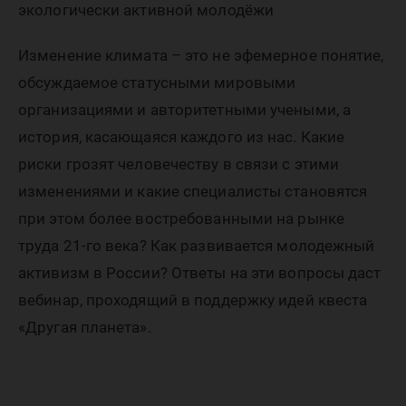
грозит
экологически активной молодёжи
измене
Изменение климата – это не эфемерное понятие,
обсуждаемое статусными мировыми
организациями и авторитетными учеными, а
климата
история, касающаяся каждого из нас. Какие
риски грозят человечеству в связи с этими
как мы
изменениями и какие специалисты становятся
при этом более востребованными на рынке
труда 21-го века? Как развивается молодежный
можем н
активизм в России? Ответы на эти вопросы даст
вебинар, проходящий в поддержку идей квеста
«Другая планета».
это