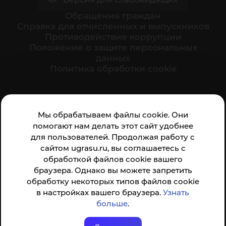
Обращения граждан
Cправка для отчисленных и выпускников
Противодействие коррупции
Положение о защите персональных
данных
Политика обработки cookie
Ваше мнение формирует официальный рейтинг
Мы обрабатываем файлы cookie. Они
организации:
помогают нам делать этот сайт удобнее
для пользователей. Продолжая работу с
сайтом ugrasu.ru, вы соглашаетесь с
обработкой файлов cookie вашего
браузера. Однако вы можете запретить
обработку некоторых типов файлов cookie
Анкета доступна по QR-коду, а так же по прямой
в настройках вашего браузера.
Узнать
ссылке
больше
.