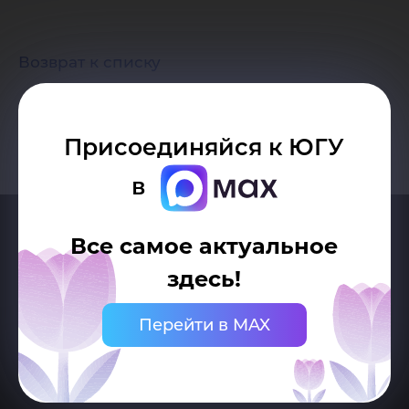
экосист
Возврат к списку
Присоединяйся к ЮГУ
в
Все самое актуальное
здесь!
Перейти в MAX
Делитесь новостями об университете с хештегом #ЮГУ