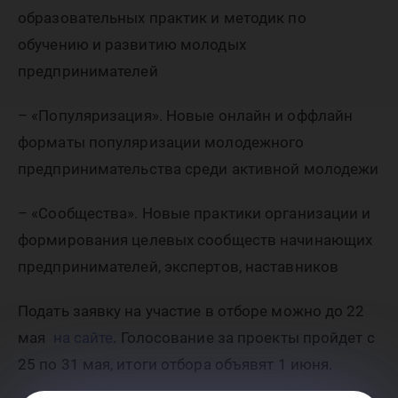
образовательных практик и методик по
обучению и развитию молодых
предпринимателей
– «Популяризация». Новые онлайн и оффлайн
форматы популяризации молодежного
предпринимательства среди активной молодежи
– «Сообщества». Новые практики организации и
формирования целевых сообществ начинающих
предпринимателей, экспертов, наставников
Подать заявку на участие в отборе можно до 22
мая
на сайте
. Голосование за проекты пройдет с
25 по 31 мая, итоги отбора объявят 1 июня.