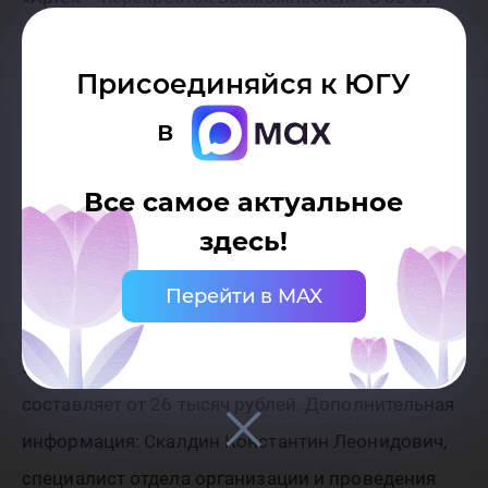
августа по 19-20 сентября – в смене «Школа
размером с Артек». С 24-25 сентября по 14-15
Присоединяйся к ЮГУ
октября – в смене «Кого мы назовем учителем?».
в
С 11-12 ноября по 1-2 декабря – в смене «Артек
информационный». С 5-6 по 25-26 декабря – в
Все самое актуальное
смене «Мир глазами детей». С 29-30 декабря
здесь!
2017 года по 18-19 января 2018 года – в смене «С
Новым годом, «Артек»!».
Перейти в MAX
Отметим, оплата авиаперелета осуществляется
за счет средств родителей, примерная стоимость
составляет от 26 тысяч рублей. Дополнительная
информация: Скалдин Константин Леонидович,
специалист отдела организации и проведения