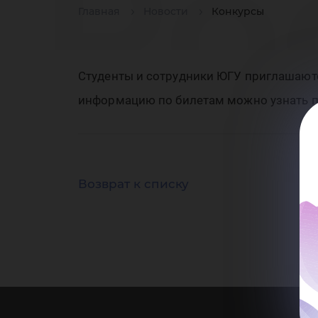
Ро
Главная
Новости
Конкурсы
см
Студенты и сотрудники ЮГУ приглашают
информацию по билетам можно узнать по
Возврат к списку
и 