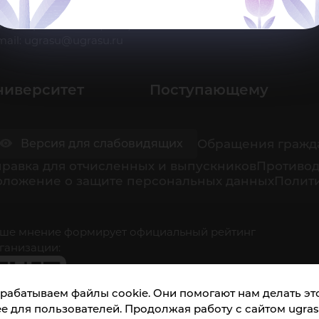
 Ханты-Мансийск, ул. Чехова, 16
ино
нцелярия: тел.: +7 (3467) 377-000
mail:
ugrasu@ugrasu.ru
ниверситет
Поступающему
Обращения гражд
Версия для слабовидящих
равка для отчисленных и выпускников
Противод
оложение о защите персональных данных
Полити
ше мнение формирует официальный рейтинг
ганизации:
рабатываем файлы cookie. Они помогают нам делать это
е для пользователей. Продолжая работу с сайтом ugrasu