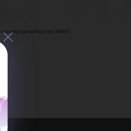
и п
анн
боевому единоборству (ММА)
вом