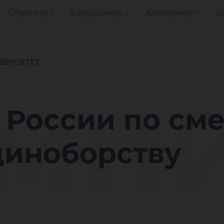
Студенту
Сотруднику
Аспиранту
Д
мп
 России по см
диноборству