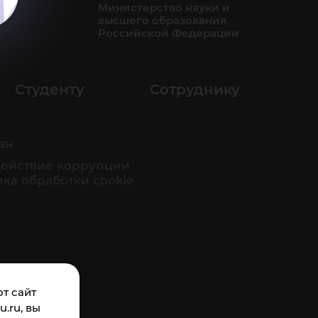
Министерство науки и
бо
высшего образования
Российской Федерации
Студенту
Сотруднику
ан
ействие коррупции
ка обработки cookie
т сайт
.ru, вы