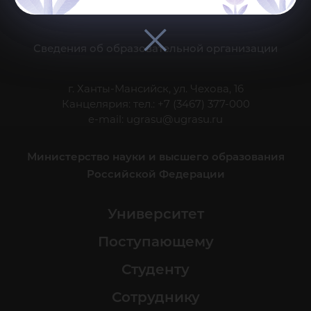
Делитесь новостями об университете с хештегом #ЮГУ
Сведения об образовательной организации
г. Ханты-Мансийск, ул. Чехова, 16
Канцелярия: тел.: +7 (3467) 377-000
e-mail:
ugrasu@ugrasu.ru
Министерство науки и высшего образования
Российской Федерации
Университет
Поступающему
Студенту
Сотруднику