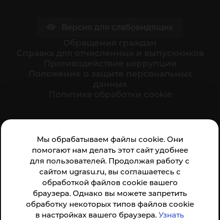
Версия для слабовидящих
Обращения граждан
Cправка для отчисленных и выпускников
Противодействие коррупции
Положение о защите персональных
данных
Политика обработки cookie
Ваше мнение формирует официальный рейтинг
Мы обрабатываем файлы cookie. Они
организации:
помогают нам делать этот сайт удобнее
для пользователей. Продолжая работу с
сайтом ugrasu.ru, вы соглашаетесь с
обработкой файлов cookie вашего
браузера. Однако вы можете запретить
обработку некоторых типов файлов cookie
Анкета доступна по QR-коду, а так же по прямой
в настройках вашего браузера.
Узнать
ссылке