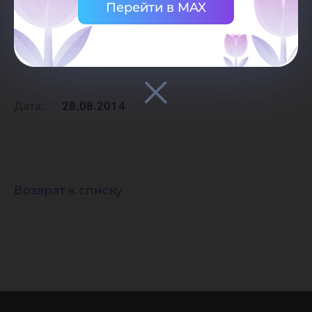
Перейти в MAX
e-mail:
I_fazilova@ugrasu.ru
Дата:
28.08.2014
Возврат к списку