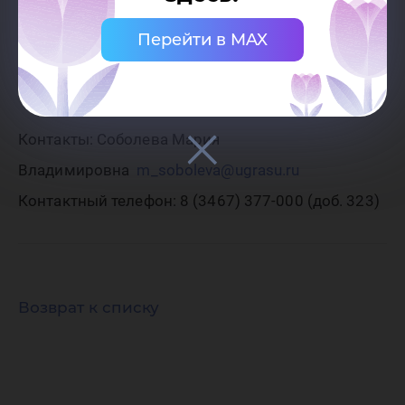
Нормативные документы по организации,
Перейти в MAX
проведению Олимпиады размещены на
странице олимпиады
https://academia.ugrasu.ru
.
Контакты: Соболева Мария
Владимировна
m_soboleva@ugrasu.ru
Контактный телефон: 8 (3467) 377-000 (доб. 323)
Возврат к списку