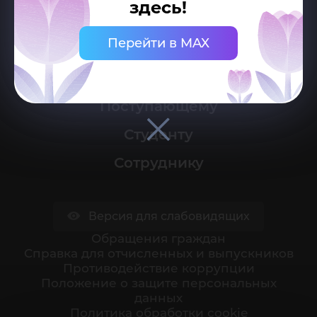
здесь!
Министерство науки и высшего образования
Российской Федерации
Перейти в MAX
Университет
Поступающему
Студенту
Сотруднику
Версия для слабовидящих
Обращения граждан
Cправка для отчисленных и выпускников
Противодействие коррупции
Положение о защите персональных
данных
Политика обработки cookie