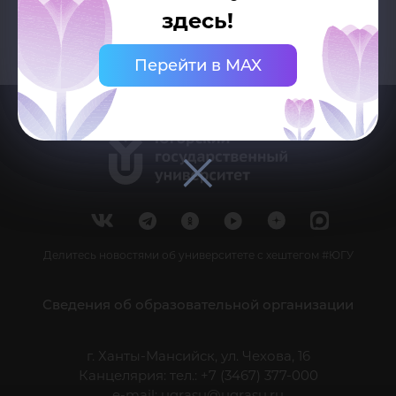
здесь!
Перейти в MAX
Делитесь новостями об университете с хештегом #ЮГУ
Сведения об образовательной организации
г. Ханты-Мансийск, ул. Чехова, 16
Канцелярия: тел.: +7 (3467) 377-000
e-mail:
ugrasu@ugrasu.ru