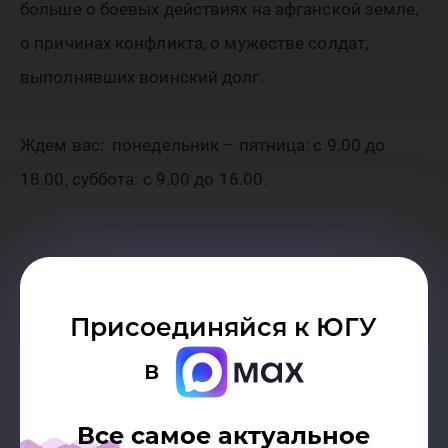
больше о боевых действиях на афганской земле,
о причинах конфликта, о мужестве солдат,
выполнявших воинский долг.
Ждем вас: понедельник – пятница: с 9.00 до
18.00, суббота: с 9.00 до 16.00.
Дата:
14.02.2019
Присоединяйся к ЮГУ
в
Возврат к списку
Все самое актуальное