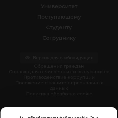
Университет
Поступающему
Студенту
Сотруднику
Версия для слабовидящих
Обращения граждан
Cправка для отчисленных и выпускников
Противодействие коррупции
Положение о защите персональных
данных
Политика обработки cookie
Ваше мнение формирует официальный рейтинг
Мы обрабатываем файлы cookie. Они