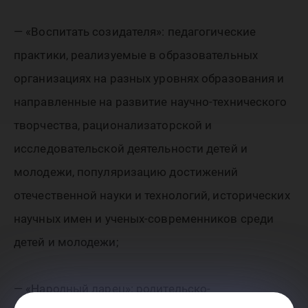
— «Воспитать созидателя»: педагогические
практики, реализуемые в образовательных
организациях на разных уровнях образования и
направленные на развитие научно-технического
творчества, рационализаторской и
исследовательской деятельности детей и
молодежи, популяризацию достижений
отечественной науки и технологий, исторических
научных имен и ученых-современников среди
детей и молодежи;
— «Народный ларец»: родительско-