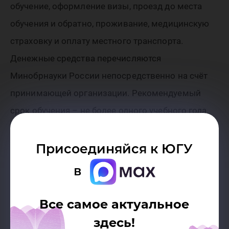
обучение, оформление визы, проезд до места
обучения и обратно, проживание, медицинскую
страховку и оплату местного транспорта.
Денежные средства перечисляются
Минобрнауки России непосредственно на счёт
принимающей организации. Рекомендуемый
срок обучения – не более одного учебного года
(до 10 месяцев) и не менее одного семестра.
Присоединяйся к ЮГУ
Для централизованной подачи документы на
в
конкурс принимаются до 23 февраля в каб. 618
главного корпуса (за дополнительной
Все самое актуальное
информацией обращайтесь в Отдел
здесь!