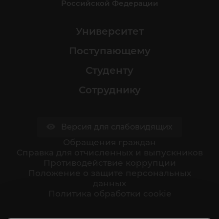
Российской Федерации
Университет
Поступающему
Студенту
Сотруднику
Версия для слабовидящих
Обращения граждан
Cправка для отчисленных и выпускников
Противодействие коррупции
Положение о защите персональных
данных
Политика обработки cookie