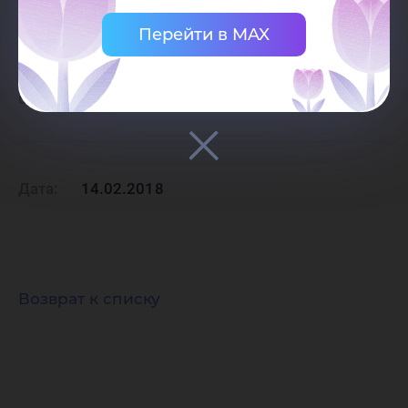
международного сотрудничества и
Перейти в MAX
миграционного учета, Гололобова Оксана
Алексеевна, тел.: (3467) 357-713, e-mail:
ugrasu.international@gmail.com
).
Дата:
14.02.2018
Возврат к списку