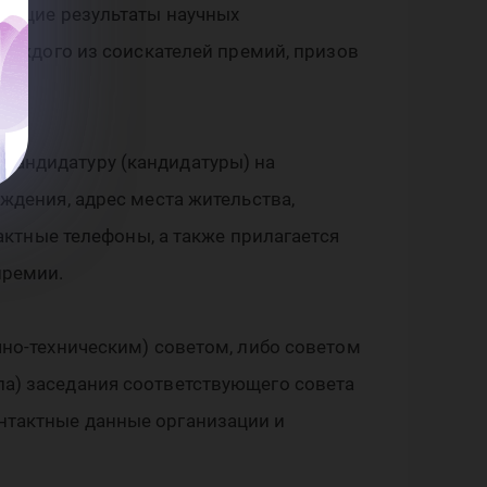
од
 общие результаты научных
 каждого из соискателей премий, призов
 кандидатуру (кандидатуры) на
ождения, адрес места жительства,
тактные телефоны, а также прилагается
премии.
чно-техническим) советом, либо советом
ла) заседания соответствующего совета
онтактные данные организации и