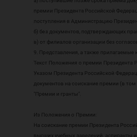
а) поступившие позже срока приема до
премии Президента Российской Федераци
поступления в Администрацию Президен
б) без документов, подтверждающих прав
в) от филиалов организации без согласо
9. Представления, а также прилагаемые 
Текст Положения о премии Президента Р
Указом Президента Российской Федерац
документов на соискание премии (в том
"Премии и гранты".
Из Положения о Премии:
На соискание премии Президента Россий
высших учебных заведений, аспиранты и