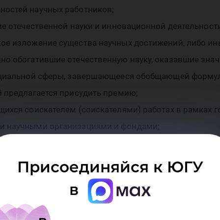
я
ностей научных работников;
ие отечественной науки и инновационной деятельност
ло
ое изложение существа научных достижений, либо ины
но обогатившие отечественную науку, оказавшие знач
оциальной сферы, завершающееся обобщающей формули
й предлагается присудить премию;
ихся соискателем (соискателями) работах в рамках г
ены
и научными организациями и фондами;
мий, призов и иных наград, свидетельствующих о приз
и Российской Федерации, награды и премии иностран
Присоединяйся к ЮГУ
в
ожения на соискание премии Президента выдвигается к