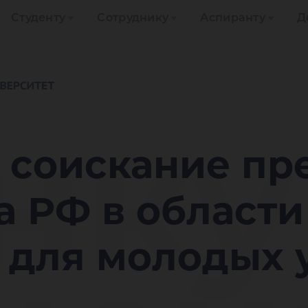
Студенту
Сотруднику
Аспиранту
Д
нку
а соискание п
 РФ в области
 для молодых 