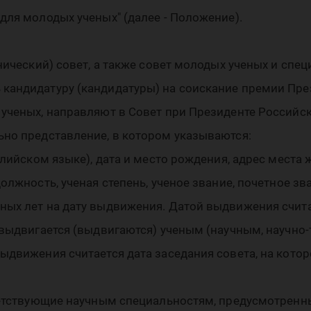
уки
для молодых ученых" (далее - Положение).
хнический) совет, а также совет молодых ученых и спе
 кандидатуру (кандидатуры) на соискание премии Пр
но
 ученых, направляют в Совет при Президенте Российс
ьно представление, в котором указываются:
нглийском языке), дата и место рождения, адрес места
олжность, ученая степень, ученое звание, почетное зв
ных лет на дату выдвижения. Датой выдвижения счита
 выдвигается (выдвигаются) ученым (научным, научно
выдвижения считается дата заседания совета, на кот
ответствующие научным специальностям, предусмотрен