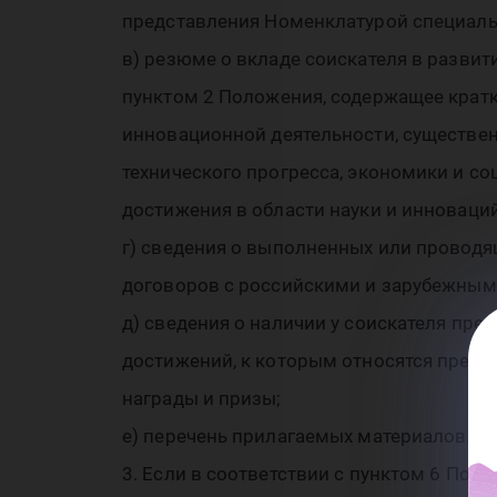
дл
представления Номенклатурой специаль
в) резюме о вкладе соискателя в развит
мо
пунктом 2 Положения, содержащее кратк
инновационной деятельности, существен
технического прогресса, экономики и с
достижения в области науки и инноваци
г) сведения о выполненных или проводящ
уч
договоров с российскими и зарубежным
д) сведения о наличии у соискателя пре
достижений, к которым относятся преми
награды и призы;
е) перечень прилагаемых материалов.
3. Если в соответствии с пунктом 6 Пол