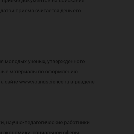
 приеме документов на соискание
датой приема считается день его
;
ля молодых ученых, утвержденного
льные материалы по оформлению
 сайте www.youngscience.ru в разделе
и, научно-педагогические работники
й экономики, социальной сферы,