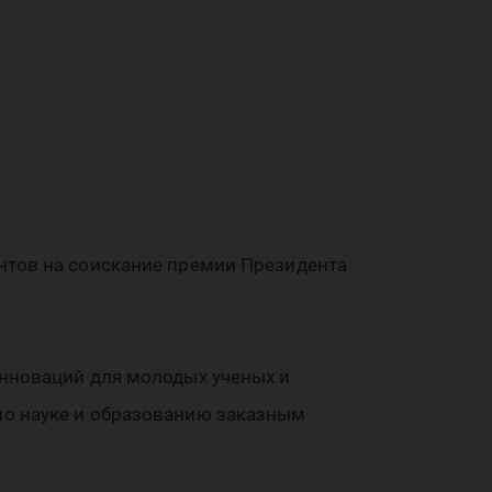
ан
ий
нтов на соискание премии Президента
де
инноваций для молодых ученых и
по науке и образованию заказным