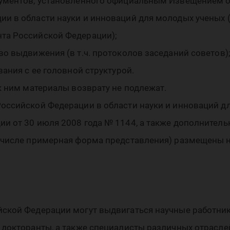
кументов, установленного официальным Извещением о
и в области науки и инноваций для молодых ученых (
та Российской Федерации);
о выдвижения (в т.ч. протоколов заседаний советов)
вания с ее головной структурой.
к ним материалы возврату не подлежат.
оссийской Федерации в области науки и инноваций д
ии от 30 июля 2008 года № 1144, а также дополните
 числе примерная форма представления) размещены на
ской Федерации могут выдвигаться научные работник
 докторанты, а также специалисты различных отрасле