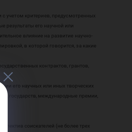
и с учетом критериев, предусмотренных
дых
е результаты его научной или
ительное влияние на развитие научно-
ровкой, в которой говорится, за какие
осударственных контрактов, грантов,
х з
нании его научных или иных творческих
ных государств, международные премии,
оллектив соискателей (не более трех