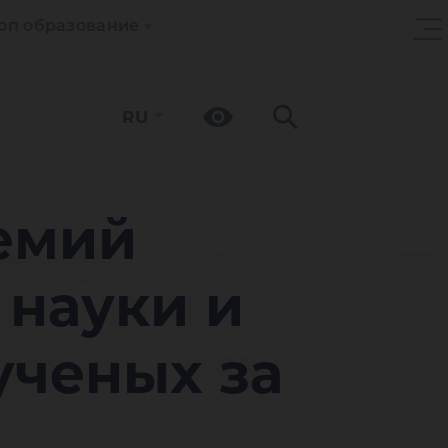
оп образование
RU
рс 
ремий
 науки и
ученых за