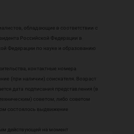
 и
циалистов, обладающие в соответствии с
езидента Российской Федерации в
вац
кой Федерации по науке и образованию
 жительства, контактные номера
ание (при наличии) соискателя. Возраст
ется дата подписания представления (в
-техническим) советом, либо советом
ором состоялось выдвижение
ным действующей на момент