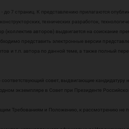
- до 7 страниц. К представлению прилагаются опубли
онструкторских, технических разработок, технологич
тор (коллектив авторов) выдвигается на соискание п
бходимо представить электронные версии представле
четов и т.п. автора по данной теме, а также полный пе
о соответствующий совет, выдвигающие кандидатуру 
одном экземпляре в Совет при Президенте Российско
оящим Требованиям и Положению, к рассмотрению не 