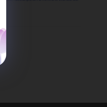
рн
ат