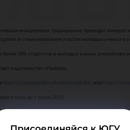
учн
пл
лярная инициатива» традиционно проводит конкурс н
руппы и стимулирования участия молодых ученых в р
и более 200 студентов и молодых ученых российских у
ает издательство «Paulsen».
бот
те
https://russianpolar.ru/konkurs/anketa/
или
https://t.m
рсе в срок до 1 июля 2020.
рсе 2019/2020 года является использование в работ
ых в Техническом комитете по стандартизации № 187 
Присоединяйся к ЮГУ
й перечень и электронные версии доступны по ссылке