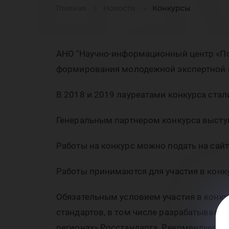
на
Главная
Новости
Конкурсы
ди
АНО "Научно-информационный центр «По
формирования молодежной экспертной г
В 2018 и 2019 лауреатами конкурса стал
Генеральным партнером конкурса выступ
ра
Работы на конкурс можно подать на сай
Работы принимаются для участия в конку
Обязательным условием участия в конку
стандартов, в том числе разрабатываем
регионах» Росстандарта. Рекомендуемы