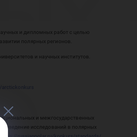
ых 
омн
аучных и дипломных работ с целью
азвитии полярных регионов.
ниверситетов и научных институтов.
e/arctickonkurs
е национальных и межгосударственных
«Проведение исследований в полярных
https://russianpolar.ru/konkurs/standards/