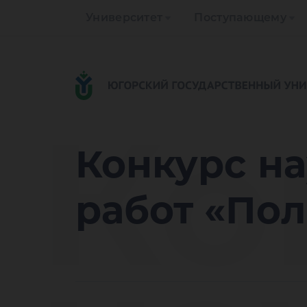
Университет
Поступающему
Ко
Конкурс н
работ «По