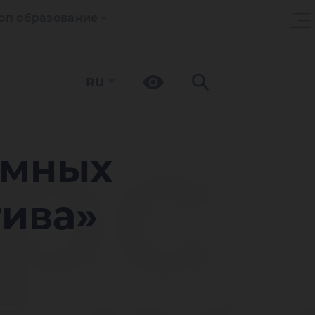
оп образование
RU
рс
омных
тива»