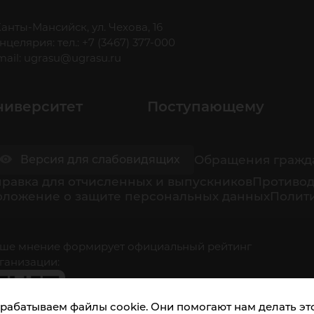
 Ханты-Мансийск, ул. Чехова, 16
нцелярия: тел.: +7 (3467) 377-000
mail:
ugrasu@ugrasu.ru
ниверситет
Поступающему
Обращения гражд
Версия для слабовидящих
равка для отчисленных и выпускников
Противод
оложение о защите персональных данных
Полити
ше мнение формирует официальный рейтинг
ганизации:
рабатываем файлы cookie. Они помогают нам делать это