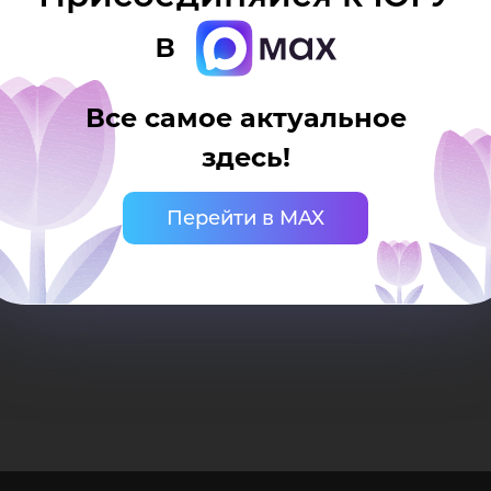
оля
в
Все самое актуальное
здесь!
Перейти в MAX
ици