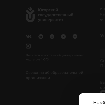
г.
Ка
e-
У
Делитесь новостями об университете с
хештегом #ЮГУ
Cп
П
Сведения об образовательной
организации
Ва
ор
Мы об