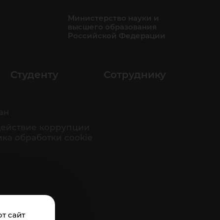
Министерство науки и
высшего образования
Российской Федерации
Студенту
Сотруднику
ан
ействие коррупции
ка обработки cookie
т сайт