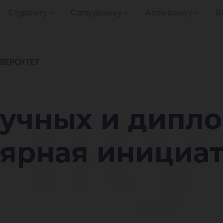
Студенту
Сотруднику
Аспиранту
Д
нку
аучных и дипл
лярная инициа