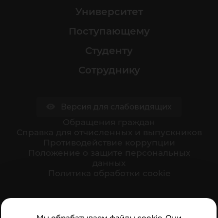
Университет
Поступающему
Студенту
Сотруднику
Версия для слабовидящих
Обращения граждан
Cправка для отчисленных и выпускников
Противодействие коррупции
Положение о защите персональных
данных
Политика обработки cookie
Ваше мнение формирует официальный рейтинг
Мы обрабатываем файлы cookie. Они