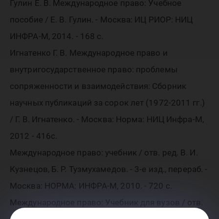
Гулин Е. В. Международное право: Учебное
пособие / Е. В. Гулин. - Москва: ИЦ РИОР: НИЦ
ИНФРА-М, 2014. - 168 с.
Игнатенко Г. В. Международное право и
внутригосударственное право: проблемы
сопряженности и взаимодействия: Сборник
научных публикаций за сорок лет (1972-2011 гг.)
/ Г. В. Игнатенко. - Москва: Норма: НИЦ Инфра-М,
2012 - 416с.
Международное право: учебник / отв. ред. В. И.
Кузнецов, Б. Р. Тузмухамедов. - 3-e изд., перераб. -
Москва: НОРМА: ИНФРА-М, 2010. - 720 с.
Международное право: Учебник для вузов / отв.