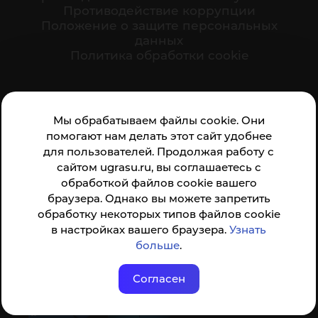
Противодействие коррупции
Положение о защите персональных
данных
Политика обработки cookie
Ваше мнение формирует официальный рейтинг
Мы обрабатываем файлы cookie. Они
организации:
помогают нам делать этот сайт удобнее
для пользователей. Продолжая работу с
сайтом ugrasu.ru, вы соглашаетесь с
обработкой файлов cookie вашего
браузера. Однако вы можете запретить
обработку некоторых типов файлов cookie
Анкета доступна по QR-коду, а так же по прямой
в настройках вашего браузера.
Узнать
ссылке
больше
.
Согласен
© ФГБОУ ВО ЮГУ 2001–2026