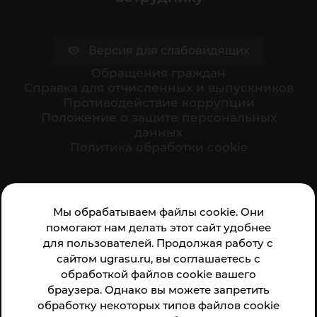
Версия для слабовидящих
Обращения граждан
Cправка для отчисленных и выпускников
Противодействие коррупции
Положение о защите персональных
данных
Политика обработки cookie
Ваше мнение формирует официальный рейтинг
Мы обрабатываем файлы cookie. Они
организации:
помогают нам делать этот сайт удобнее
для пользователей. Продолжая работу с
сайтом ugrasu.ru, вы соглашаетесь с
обработкой файлов cookie вашего
браузера. Однако вы можете запретить
обработку некоторых типов файлов cookie
Анкета доступна по QR-коду, а так же по прямой