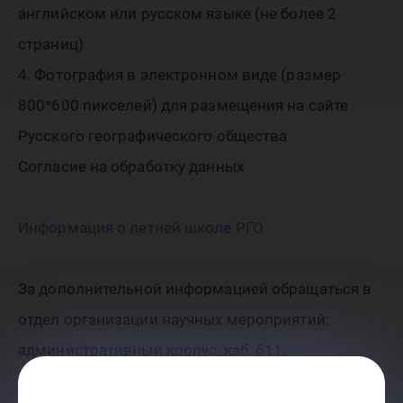
английском или русском языке (не более 2
страниц)
4. Фотография в электронном виде (размер
800*600 пикселей) для размещения на сайте
Русского географического общества
Согласие на обработку данных
Информация о летней школе РГО
За дополнительной информацией обращаться в
отдел организации научных мероприятий:
административный корпус, каб. 611,
телефон: +7 (3467) 357-727;