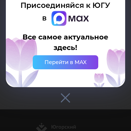
E-mail:
A_Zmanovskaya@ugrasu.ru
Присоединяйся к ЮГУ
в
Дата:
23.05.2018
Все самое актуальное
здесь!
Перейти в MAX
Возврат к списку