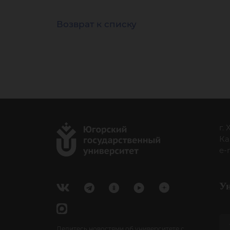
Возврат к списку
г.
Ка
e-
У
Делитесь новостями об университете с