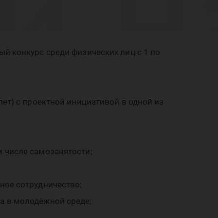
й н
ло
й конкурс среди физических лиц с 1 по
ет) с проектной инициативой в одной из
 числе самозанятости;
ное сотрудничество;
а в молодёжной среде;