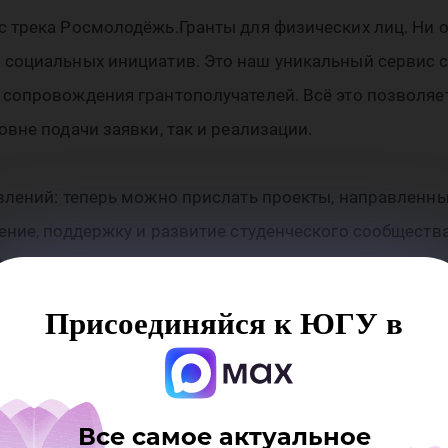
 трека Росмолодёжь.Гранты для физических лиц. Ни 
 социальных инициатив. Это наш уникальный сервис 
сопровождения грантополучателей. Всё это позволяет
вне подачи заявки, так и реализации.
влений: теперь можно прислать проекты, направленны
ение, поддержку и развитие студенческого сообщества
,5 млрд рублей», — поделилась руководитель Федерал
Присоединяйся к ЮГУ в
ься с объявлением о проведении конкурса и использ
тов: май 2022 – апрель 2023.
Все самое актуальное