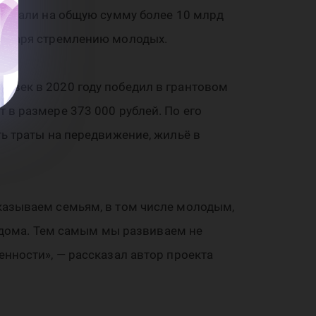
держали на общую сумму более 10 млрд
годаря стремлению молодых.
овек в 2020 году победил в грантовом
 в размере 373 000 рублей. По его
ь траты на передвижение, жильё в
казываем семьям, в том числе молодым,
о дома. Тем самым мы развиваем не
нности», — рассказал автор проекта