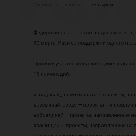
ру
Главная
Новости
Конкурсы
Ро
Федеральное агентство по делам молодё
30 марта. Размер поддержки одного проек
Принять участие могут молодые люди со
15 номинаций:
#создавай_возможности — проекты, напр
#развивай_среду — проекты, направленн
#объединяй — проекты, направленные на
#защищай — проекты, направленные на 
#стирай_границы — проекты, направленн