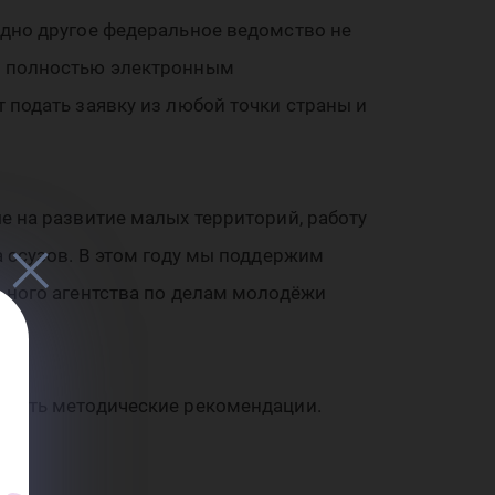
одно другое федеральное ведомство не
с полностью электронным
 подать заявку из любой точки страны и
е на развитие малых территорий, работу
 ссузов. В этом году мы поддержим
ьного агентства по делам молодёжи
овать методические рекомендации.