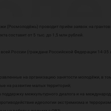
бле
смо
жи (Росмолодёжь) проводит приём заявок на грантовы
та составит от 5 тыс. до 1,5 млн рублей.
 всей России (граждане Российской Федерации 14-35 л
авленные на организацию занятости молодёжи, в том
ые на развитие малых территорий;
 поддержку межкультурного диалога и на международ
противодействие идеологии экстремизма и терроризм
ые на работу с людьми с ОВЗ;