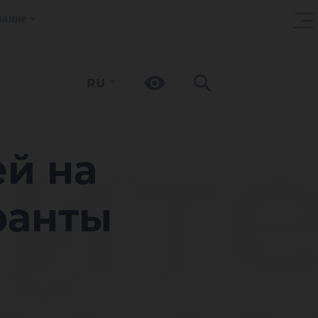
вание
RU
ите
ей на
ранты