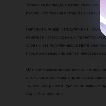
Только за последние 4 года на конкурс
рублей. Это тысячи историй изменений
Например, Айдар Сагидуллин из Тюменск
конкурсе Росмолодёжи. С проектом меди
словам, без полученных средств реализ
процессе съёмок проекта и некоторое к
«Мы снимаем видеоролики об интересных
о том, как и где можно провести совмес
только внутренний туризм, повышаем пр
Айдар Сагидуллин.