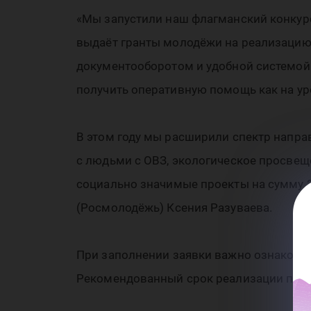
«Мы запустили наш флагманский конкурс
выдаёт гранты молодёжи на реализацию
документооборотом и удобной системой 
получить оперативную помощь как на уро
В этом году мы расширили спектр напра
с людьми с ОВЗ, экологическое просвещ
социально значимые проекты на сумму 2
(Росмолодёжь) Ксения Разуваева.
При заполнении заявки важно ознакомит
Рекомендованный срок реализации проек