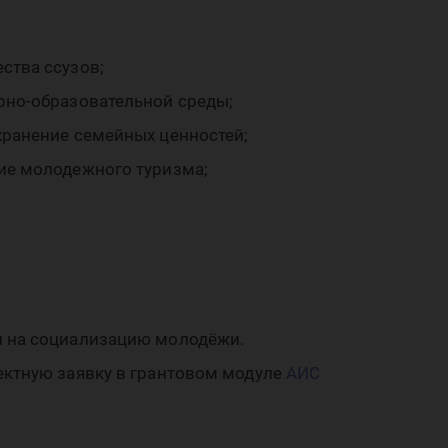
ства ссузов;
рно-образовательной среды;
хранение семейных ценностей;
тие молодежного туризма;
и на социализацию молодёжи.
ектную заявку в грантовом модуле
АИС