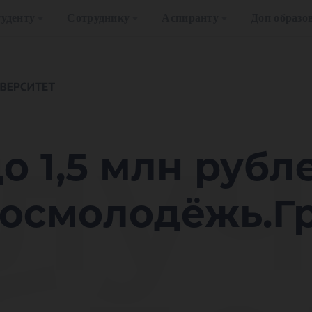
уденту
Сотруднику
Аспиранту
Доп образо
луч
о 1,5 млн рубл
Росмолодёжь.Г