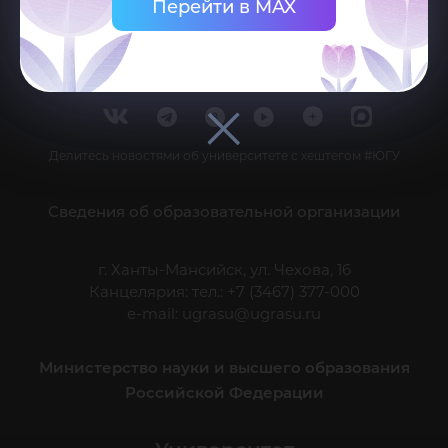
Перейти в MAX
Делитесь новостями об университете с хештегом #ЮГУ
Сведения об образовательной организации
г. Ханты-Мансийск, ул. Чехова, 16
Канцелярия: тел.: +7 (3467) 377-000
e-mail:
ugrasu@ugrasu.ru
Министерство науки и высшего образования
Российской Федерации