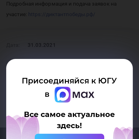
Подробная информация и подача заявок на
участие:
https://диктантпобеды.рф/
Дата:
31.03.2021
Присоединяйся к ЮГУ
Возврат к списку
в
Все самое актуальное
здесь!