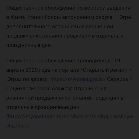
по вопр
Общественное обсуждение по вопросу введения
введени
в Ханты-Мансийском автономном округе – Югре
дополнительного ограничения розничной
продажи алкогольной продукции в отдельные
огранич
праздничные дни.
Общественное обсуждение проводится до 01
розничн
апреля 2020 года на портале «Открытый регион –
Югра» по адресу:
https://myopenugra.ru/
Сервисы/
продаж
Социологическая служба/ Ограничения
розничной продажи алкогольной продукции в
отдельные праздничные дни
алкогол
(
https://myopenugra.ru/services/sotsiologicheskaya-
sluzhba/)
.