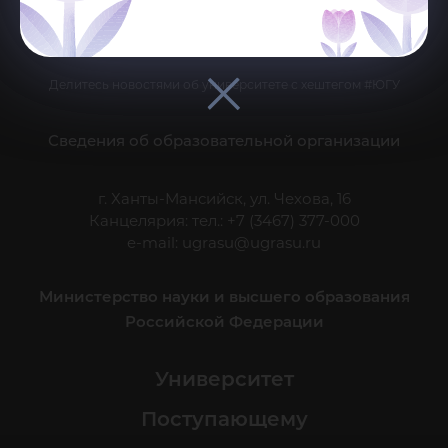
Делитесь новостями об университете с хештегом #ЮГУ
Сведения об образовательной организации
г. Ханты-Мансийск, ул. Чехова, 16
Канцелярия: тел.: +7 (3467) 377-000
e-mail:
ugrasu@ugrasu.ru
Министерство науки и высшего образования
Российской Федерации
Университет
Поступающему