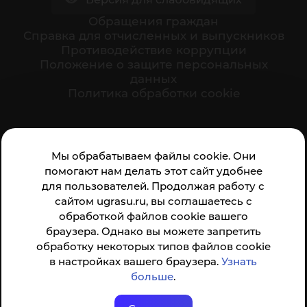
Обращения граждан
Cправка для отчисленных и выпускников
Противодействие коррупции
Положение о защите персональных
данных
Политика обработки cookie
Ваше мнение формирует официальный рейтинг
Мы обрабатываем файлы cookie. Они
организации:
помогают нам делать этот сайт удобнее
для пользователей. Продолжая работу с
сайтом ugrasu.ru, вы соглашаетесь с
обработкой файлов cookie вашего
браузера. Однако вы можете запретить
обработку некоторых типов файлов cookie
Анкета доступна по QR-коду, а так же по прямой
в настройках вашего браузера.
Узнать
ссылке
больше
.