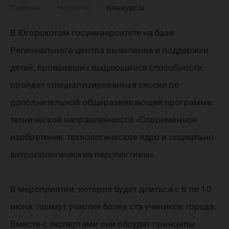
изобрет
Главная
Новости
Конкурсы
техноло
В Югорскогом госуниверситете на базе
Регионального центра выявления и поддержки
ядро и 
детей, проявивших выдающиеся способности,
пройдет специализированная сессия по
дополнительной общеразвивающей программе
антропо
технической направленности «Современное
изобретение: технологическое ядро и социально-
перспек
антропологические перспективы».
В мероприятии, которое будет длиться с 6 по 10
июня, примут участие более ста учеников города.
Вместе с экспертами они обсудят принципы