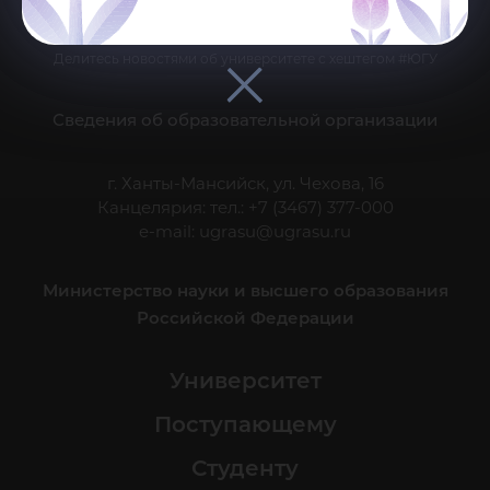
Делитесь новостями об университете с хештегом #ЮГУ
Сведения об образовательной организации
г. Ханты-Мансийск, ул. Чехова, 16
Канцелярия: тел.: +7 (3467) 377-000
e-mail:
ugrasu@ugrasu.ru
Министерство науки и высшего образования
Российской Федерации
Университет
Поступающему
Студенту