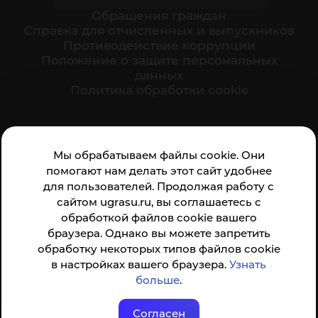
Обращения граждан
Cправка для отчисленных и выпускников
Противодействие коррупции
Положение о защите персональных
данных
Политика обработки cookie
Ваше мнение формирует официальный рейтинг
Мы обрабатываем файлы cookie. Они
организации:
помогают нам делать этот сайт удобнее
для пользователей. Продолжая работу с
сайтом ugrasu.ru, вы соглашаетесь с
обработкой файлов cookie вашего
браузера. Однако вы можете запретить
обработку некоторых типов файлов cookie
Анкета доступна по QR-коду, а так же по прямой
в настройках вашего браузера.
Узнать
ссылке
больше
.
Согласен