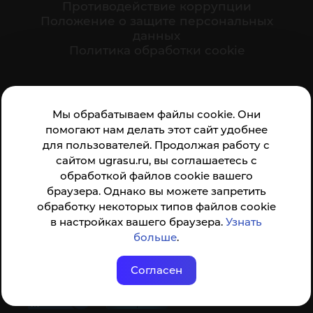
Противодействие коррупции
Положение о защите персональных
данных
Политика обработки cookie
Ваше мнение формирует официальный рейтинг
Мы обрабатываем файлы cookie. Они
организации:
помогают нам делать этот сайт удобнее
для пользователей. Продолжая работу с
сайтом ugrasu.ru, вы соглашаетесь с
обработкой файлов cookie вашего
браузера. Однако вы можете запретить
обработку некоторых типов файлов cookie
Анкета доступна по QR-коду, а так же по прямой
в настройках вашего браузера.
Узнать
ссылке
больше
.
Согласен
© ФГБОУ ВО ЮГУ 2001–2026