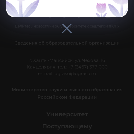
Делитесь новостями об университете с хештегом #ЮГУ
Сведения об образовательной организации
г. Ханты-Мансийск, ул. Чехова, 16
Канцелярия: тел.: +7 (3467) 377-000
e-mail:
ugrasu@ugrasu.ru
Министерство науки и высшего образования
Российской Федерации
Университет
Поступающему