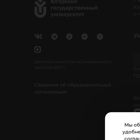
г.
Ка
e-
У
Делитесь новостями об университете с
хештегом #ЮГУ
Cп
П
Сведения об образовательной
организации
Ва
ор
Мы об
удобне
согла