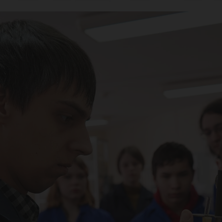
кру
с»