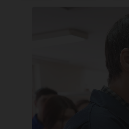
во
на