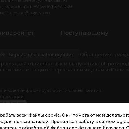
 Ханты-Мансийск, ул. Чехова, 16
нцелярия: тел.: +7 (3467) 377-000
mail:
ugrasu@ugrasu.ru
ниверситет
Поступающему
Обращения гражд
Версия для слабовидящих
равка для отчисленных и выпускников
Противод
оложение о защите персональных данных
Полити
ше мнение формирует официальный рейтинг
ганизации:
рабатываем файлы cookie. Они помогают нам делать это
е для пользователей. Продолжая работу с сайтом ugrasu
шаетесь с обработкой файлов cookie вашего браузера. 