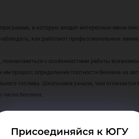
.
программа, в которую входят интересные мини-лек
наблюдать, как работают профессиональные химики,
 познакомиться с особенностями работы всевозмож
им процесс определения плотности бензина на авт
ьного топлива. Школьники узнали, чем отличается б
 числа бензина.
скую химию, автохимию, а также коррозию металло
, не показать скучную теорию, а дать возможность
Присоединяйся к ЮГУ