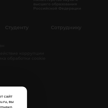
высшего образования
Российской Федерации
Студенту
Сотруднику
ан
ействие коррупции
ка обработки cookie
т сайт
.ru, вы
Однако