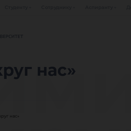
Студенту
Сотруднику
Аспиранту
Д
им
руг нас»
круг нас»