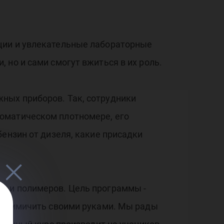
ции и увлекательные лабораторные
 но и сами смогут вжиться в их роль.
ных приборов. Так, сотрудники
оматическом плотномере, его
ензин от дизеля, какие присадки
в и полимеров. Цель программы -
 похимичить своими руками. Мы рады