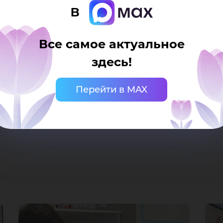
х абитуриентов и студентов. Хочется отметить, что
в
только яркие эмоции от увиденного, но и добавляет 
уководители образовательной программы по химии 
Все самое актуальное
здесь!
му обучения разработал Центр дополнительного о
Перейти в MAX
ограммам