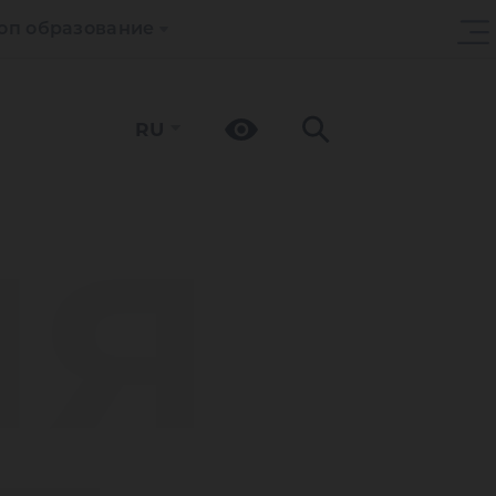
оп образование
RU
ия