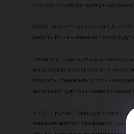
химических лабораторий университета
Ребят ожидает насыщенная 5-дневная 
работы. Юные ученые не просто будут 
Ученикам представилась возможность,
Высшей нефтяной школы ЮГУ показали 
вязкость и температуру вспышки дизел
используют для повышения октанового
«Ребята изучают пищевую и косметиче
повысить интерес школьников к химии