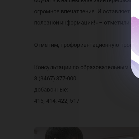
обучать в нашем вузе заинтересованны
огромное впечатление. И оставляет не 
полезной информации!» – отметили р
Отметим, профориентационную програм
Консультации по образовательным пр
8 (3467) 377-000
добавочные:
415, 414, 422, 517