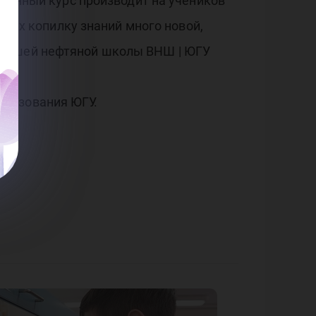
 данный курс производит на учеников
в их копилку знаний много новой,
Высшей нефтяной школы ВНШ | ЮГУ
бразования ЮГУ.