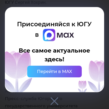
ЮГУ Сергей Хохрин.
Все 28 слушателей курсов успешно прошли
Присоединяйся к ЮГУ
промежуточную и итоговую аттестацию и
в
получили удостоверение о прохождении
курсов повышения квалификации в объеме 36
Все самое актуальное
часов.
здесь!
Перейти в MAX
Дата публикации:
27.11.2023
Автор:
Пресс-служба Югорского
государственного университета