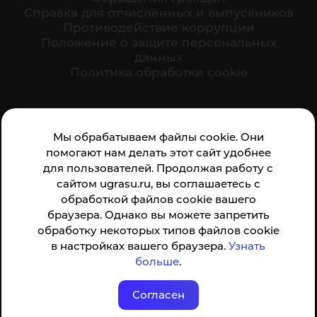
Cправка для отчисленных и выпускников
Противодействие коррупции
Положение о защите персональных
данных
Политика обработки cookie
Ваше мнение формирует официальный рейтинг
Мы обрабатываем файлы cookie. Они
организации:
помогают нам делать этот сайт удобнее
для пользователей. Продолжая работу с
сайтом ugrasu.ru, вы соглашаетесь с
обработкой файлов cookie вашего
браузера. Однако вы можете запретить
обработку некоторых типов файлов cookie
Анкета доступна по QR-коду, а так же по прямой
в настройках вашего браузера.
Узнать
ссылке
больше
.
Согласен
© ФГБОУ ВО ЮГУ 2001–2026