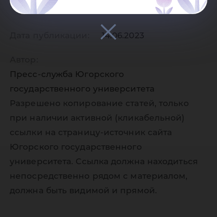
Дата публикации:
14.06.2023
Автор:
Пресс-служба Югорского
государственного университета
Разрешено копирование статей, только
при наличии активной (кликабельной)
ссылки на страницу-источник сайта
Югорского государственного
университета. Ссылка должна находиться
непосредственно рядом с материалом,
должна быть видимой и прямой.