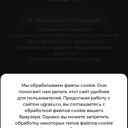
Версия для слабовидящих
Обращения граждан
Cправка для отчисленных и выпускников
Противодействие коррупции
Положение о защите персональных
данных
Политика обработки cookie
Ваше мнение формирует официальный рейтинг
Мы обрабатываем файлы cookie. Они
организации:
помогают нам делать этот сайт удобнее
для пользователей. Продолжая работу с
сайтом ugrasu.ru, вы соглашаетесь с
обработкой файлов cookie вашего
браузера. Однако вы можете запретить
обработку некоторых типов файлов cookie
Анкета доступна по QR-коду, а так же по прямой