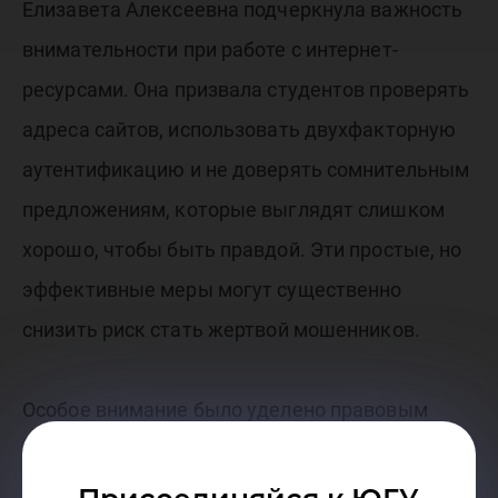
Елизавета Алексеевна подчеркнула важность
внимательности при работе с интернет-
ресурсами. Она призвала студентов проверять
адреса сайтов, использовать двухфакторную
аутентификацию и не доверять сомнительным
предложениям, которые выглядят слишком
хорошо, чтобы быть правдой. Эти простые, но
эффективные меры могут существенно
снизить риск стать жертвой мошенников.
Особое внимание было уделено правовым
аспектам киберпреступности. Елизавета
Алексеевна рассказала о том, какая