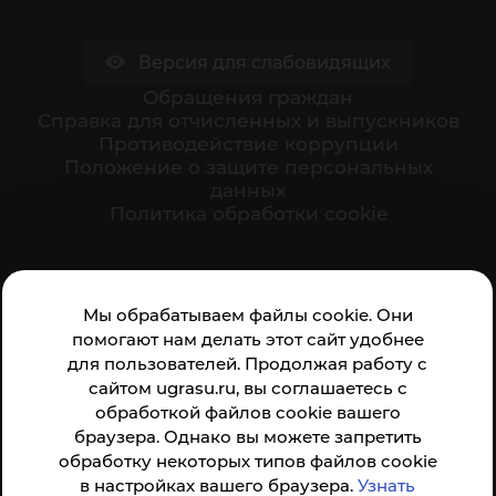
Версия для слабовидящих
Обращения граждан
Cправка для отчисленных и выпускников
Противодействие коррупции
Положение о защите персональных
данных
Политика обработки cookie
Ваше мнение формирует официальный рейтинг
Мы обрабатываем файлы cookie. Они
организации:
помогают нам делать этот сайт удобнее
для пользователей. Продолжая работу с
сайтом ugrasu.ru, вы соглашаетесь с
обработкой файлов cookie вашего
браузера. Однако вы можете запретить
обработку некоторых типов файлов cookie
Анкета доступна по QR-коду, а так же по прямой
в настройках вашего браузера.
Узнать
ссылке